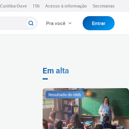
Curitiba-Ouve
156
Acesso à informação
Secretarias
Pra você
Entrar
Em alta
Resultado do Ideb