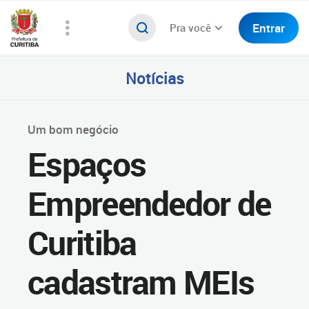
Entrar
Pra você
Notícias
Um bom negócio
Espaços
Empreendedor de
Curitiba
cadastram MEIs