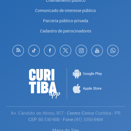
Chamamento público
Comunicado de interesse público
Parceria público-privada
Cadastro de patrocinadores
Av. Cândido de Abreu, 817
- Centro Cívico
Curitiba
-
PR
CEP:
80.530-908
- Fone:
(41) 3350-8484
Mapa do Site