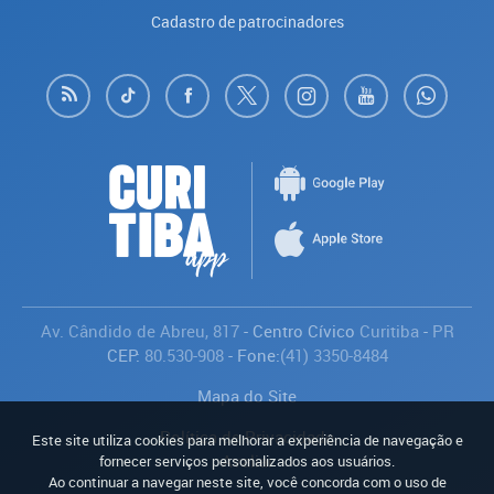
Cadastro de patrocinadores
Av. Cândido de Abreu, 817
- Centro Cívico
Curitiba
-
PR
CEP:
80.530-908
- Fone:
(41) 3350-8484
Mapa do Site
Política de Privacidade
Este site utiliza cookies para melhorar a experiência de navegação e
Avaliar
fornecer serviços personalizados aos usuários.
Ao continuar a navegar neste site, você concorda com o uso de