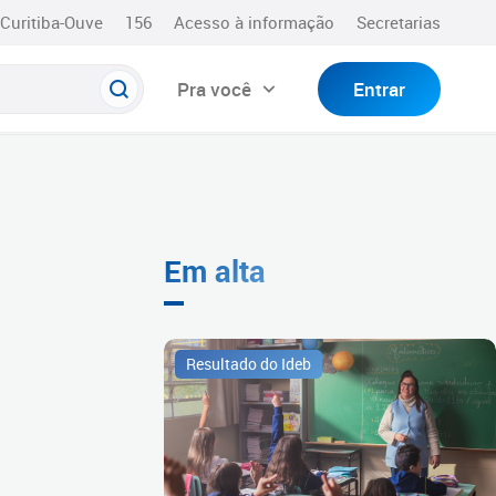
Curitiba-Ouve
156
Acesso à informação
Secretarias
Pra você
Entrar
Em alta
Resultado do Ideb