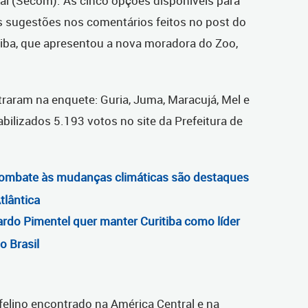
l (Secom). As cinco opções disponíveis para
as sugestões nos comentários feitos no post do
tiba, que apresentou a nova moradora do Zoo,
aram na enquete: Guria, Juma, Maracujá, Mel e
bilizados 5.193 votos no site da Prefeitura de
combate às mudanças climáticas são destaques
tlântica
rdo Pimentel quer manter Curitiba como líder
o Brasil
elino encontrado na América Central e na