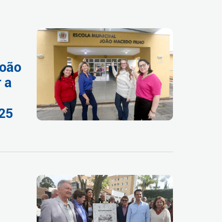
João
 a
025