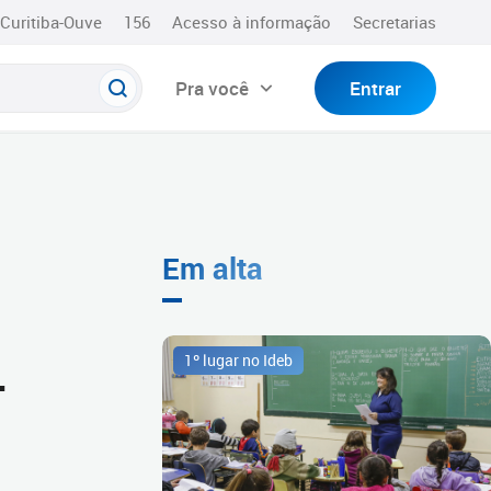
Curitiba-Ouve
156
Acesso à informação
Secretarias
Pra você
Entrar
Em alta
.
1º lugar no Ideb