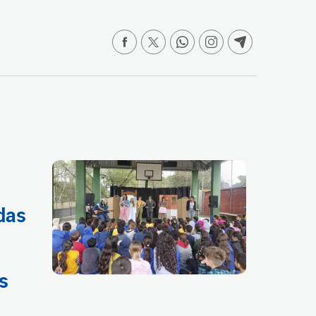
das
s
s