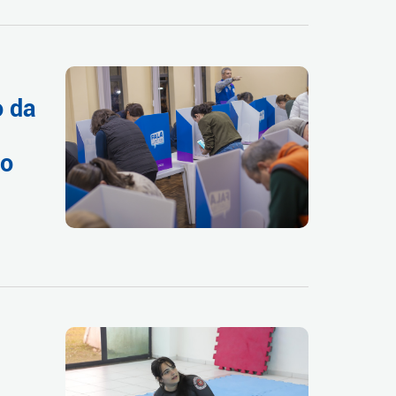
o da
do