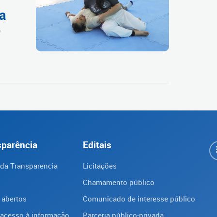
ra
o
sparência
Editais
 da Transparencia
Licitações
Chamamento público
 abertos
Comunicado de interesse público
 acesso à informação
Parceria público-privada