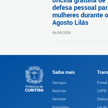
oficina gratuita de
defesa pessoal pa
mulheres durante 
Agosto Lilás
06/08/2026
Saiba mais
Tran
Serviços
Portal
Notícias
LGPD
Servidor
Dados
Investidor
Lei de