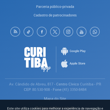
Parceria público-privada
Cadastro de patrocinadores
Av. Cândido de Abreu, 817
- Centro Cívico
Curitiba
-
PR
CEP:
80.530-908
- Fone:
(41) 3350-8484
Mapa do Site
Política de Privacidade
Este site utiliza cookies para melhorar a experiência de navegação e