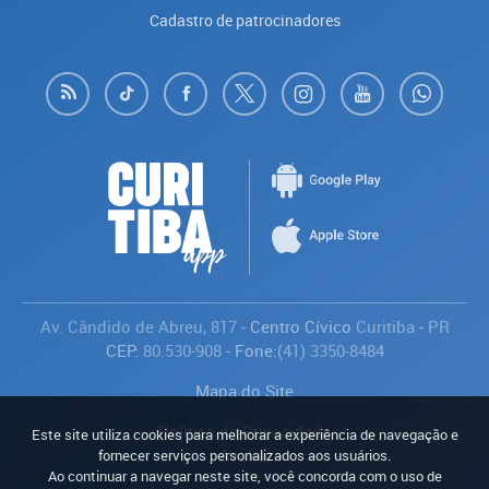
Cadastro de patrocinadores
Av. Cândido de Abreu, 817
- Centro Cívico
Curitiba
-
PR
CEP:
80.530-908
- Fone:
(41) 3350-8484
Mapa do Site
Política de Privacidade
Este site utiliza cookies para melhorar a experiência de navegação e
Avaliar
fornecer serviços personalizados aos usuários.
Ao continuar a navegar neste site, você concorda com o uso de