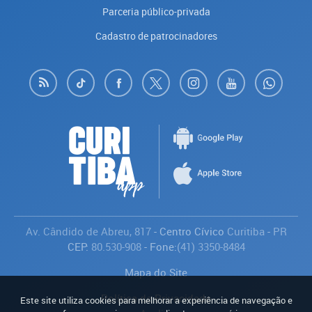
Parceria público-privada
Cadastro de patrocinadores
Av. Cândido de Abreu, 817
- Centro Cívico
Curitiba
-
PR
CEP:
80.530-908
- Fone:
(41) 3350-8484
Mapa do Site
Política de Privacidade
Este site utiliza cookies para melhorar a experiência de navegação e