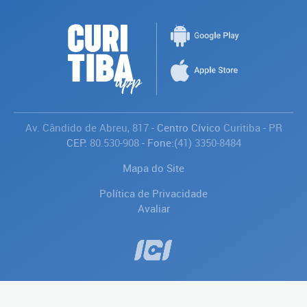
Av. Cândido de Abreu, 817
- Centro Cívico
Curitiba
-
PR
CEP:
80.530-908
- Fone:
(41) 3350-8484
Mapa do Site
Política de Privacidade
Avaliar