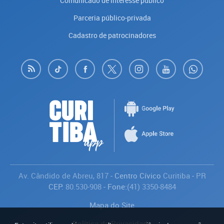
Comunicado de interesse público
Parceria público-privada
Cadastro de patrocinadores
Av. Cândido de Abreu, 817
- Centro Cívico
Curitiba
-
PR
CEP:
80.530-908
- Fone:
(41) 3350-8484
Mapa do Site
Política de Privacidade