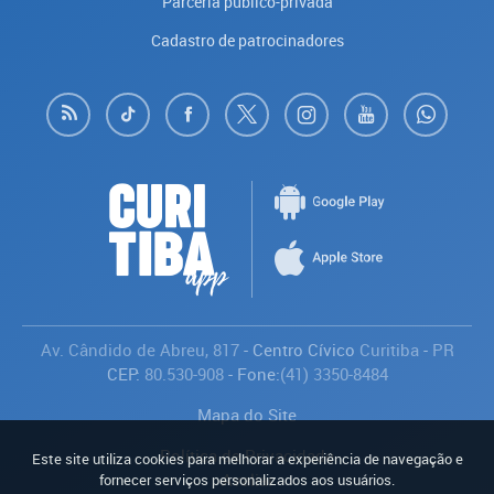
Parceria público-privada
Cadastro de patrocinadores
Av. Cândido de Abreu, 817
- Centro Cívico
Curitiba
-
PR
CEP:
80.530-908
- Fone:
(41) 3350-8484
Mapa do Site
Política de Privacidade
Este site utiliza cookies para melhorar a experiência de navegação e
Avaliar
fornecer serviços personalizados aos usuários.