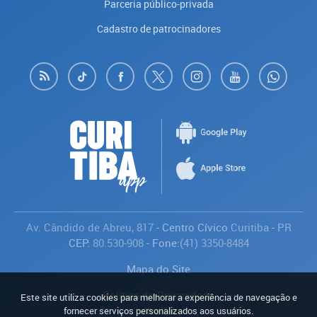
Parceria público-privada
Cadastro de patrocinadores
Av. Cândido de Abreu, 817
- Centro Cívico
Curitiba
-
PR
CEP:
80.530-908
- Fone:
(41) 3350-8484
Mapa do Site
Política de Privacidade
Este site utiliza cookies para melhorar a experiência de navegação e
Avaliar
fornecer serviços personalizados aos usuários.