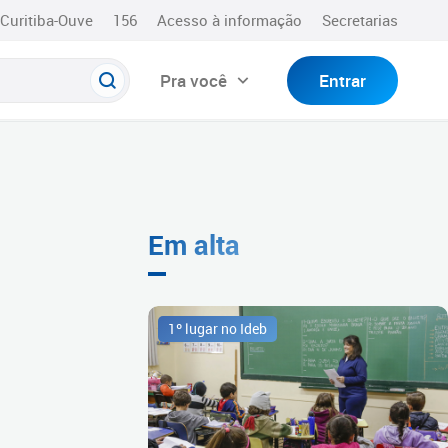
Curitiba-Ouve
156
Acesso à informação
Secretarias
Pra você
Entrar
Em alta
1º lugar no Ideb