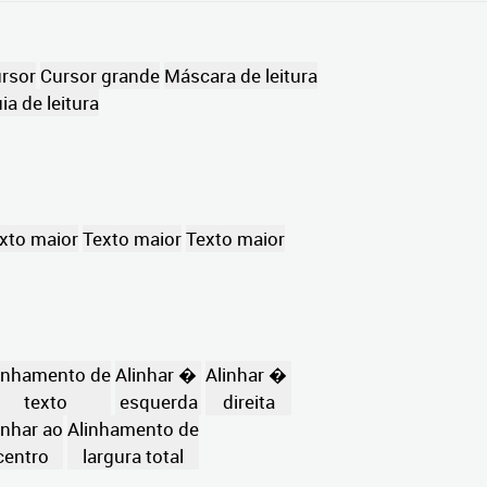
rsor
Cursor grande
Máscara de leitura
ia de leitura
xto maior
Texto maior
Texto maior
inhamento de
Alinhar �
Alinhar �
texto
esquerda
direita
inhar ao
Alinhamento de
centro
largura total