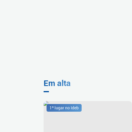
Em alta
1º lugar no Ideb