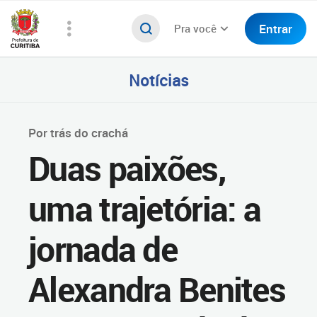
Entrar
Pra você
Notícias
Por trás do crachá
Duas paixões,
uma trajetória: a
jornada de
Alexandra Benites