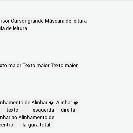
rsor
Cursor grande
Máscara de leitura
ia de leitura
xto maior
Texto maior
Texto maior
inhamento de
Alinhar �
Alinhar �
texto
esquerda
direita
inhar ao
Alinhamento de
centro
largura total