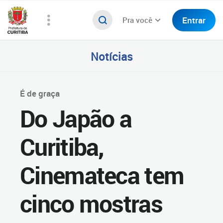
Entrar
Pra você
Notícias
É de graça
Do Japão a
Curitiba,
Cinemateca tem
cinco mostras