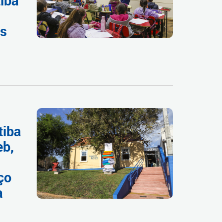
tiba
as
tiba
eb,
ço
a