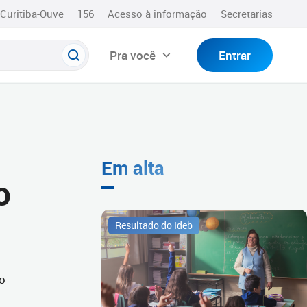
Curitiba-Ouve
156
Acesso à informação
Secretarias
Pra você
Entrar
Em alta
o
Resultado do Ideb
o