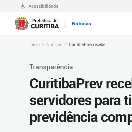
Acessibilidade
Notícias
Início
Notícias
CuritibaPrev recebe...
Transparência
CuritibaPrev rec
servidores para t
previdência com