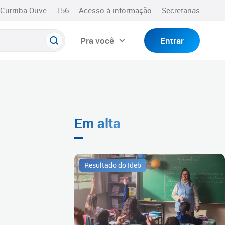
Curitiba-Ouve
156
Acesso à informação
Secretarias
Pra você
Entrar
Em alta
Resultado do Ideb