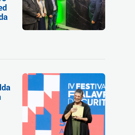
ed
 da
lda
a