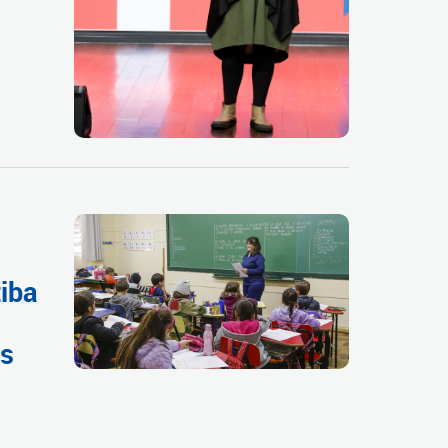
tiba
as