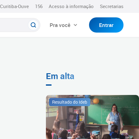
Curitiba-Ouve
156
Acesso à informação
Secretarias
Pra você
Entrar
Em alta
Resultado do Ideb