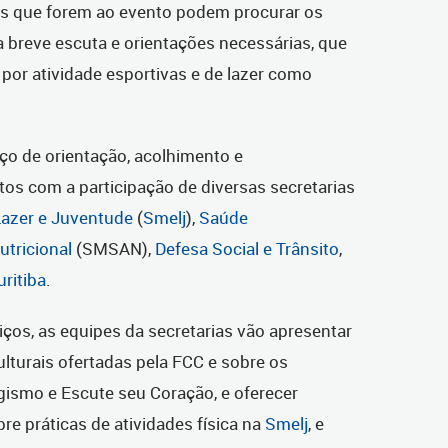
res que forem ao evento podem procurar os
 breve escuta e orientações necessárias, que
por atividade esportivas e de lazer como
o de orientação, acolhimento e
os com a participação de diversas secretarias
Lazer e Juventude
(
Smelj
),
Saúde
utricional
(SMSAN),
Defesa Social e Trânsito
,
ritiba
.
iços, as equipes da secretarias vão apresentar
ulturais ofertadas pela FCC e sobre os
ismo e Escute seu Coração, e oferecer
re práticas de atividades física na
Smelj
, e