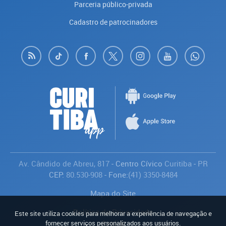
Parceria público-privada
Cadastro de patrocinadores
Av. Cândido de Abreu, 817
- Centro Cívico
Curitiba
-
PR
CEP:
80.530-908
- Fone:
(41) 3350-8484
Mapa do Site
Política de Privacidade
Este site utiliza cookies para melhorar a experiência de navegação e
Avaliar
fornecer serviços personalizados aos usuários.