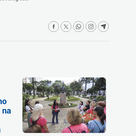
no
o na
a