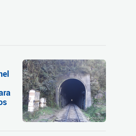
nel
ara
os