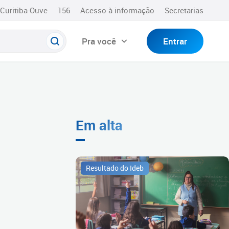
Curitiba-Ouve
156
Acesso à informação
Secretarias
Pra você
Entrar
Em alta
Resultado do Ideb