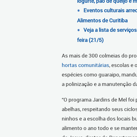
iogurte, pão de queijo e 
Eventos culturais arr
Alimentos de Curitiba
Veja a lista de serviço
feira (21/5)
As mais de 300 colmeias do pro
hortas comunitárias
, escolas e
espécies como
guaraipo, mandur
a polinização e a manutenção da
“O programa Jardins de Mel foi 
abelhas, respeitando seus cicl
ninhos e a escolha dos locais 
alimento o ano todo e se manten