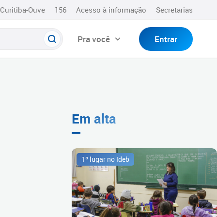
Curitiba-Ouve
156
Acesso à informação
Secretarias
Pra você
Entrar
Em alta
1º lugar no Ideb