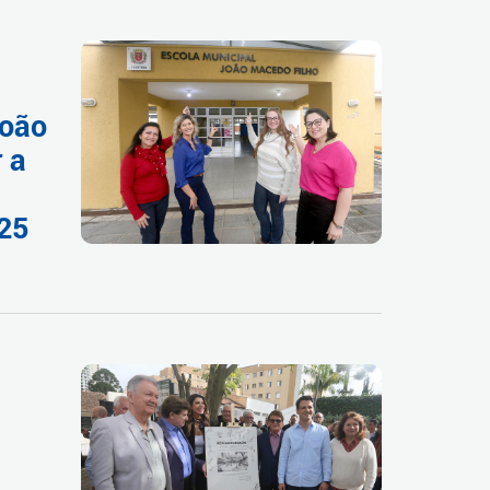
João
 a
025