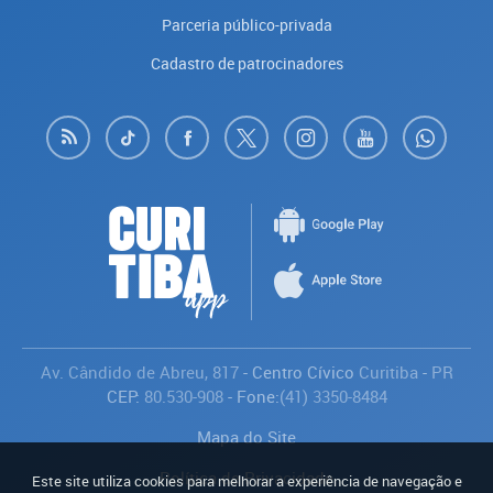
Parceria público-privada
Cadastro de patrocinadores
Av. Cândido de Abreu, 817
- Centro Cívico
Curitiba
-
PR
CEP:
80.530-908
- Fone:
(41) 3350-8484
Mapa do Site
Política de Privacidade
Este site utiliza cookies para melhorar a experiência de navegação e