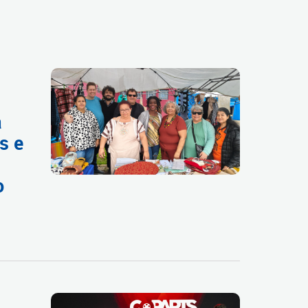
a
s e
o