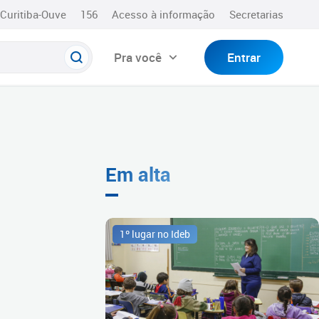
Curitiba-Ouve
156
Acesso à informação
Secretarias
Pra você
Entrar
Em alta
1º lugar no Ideb