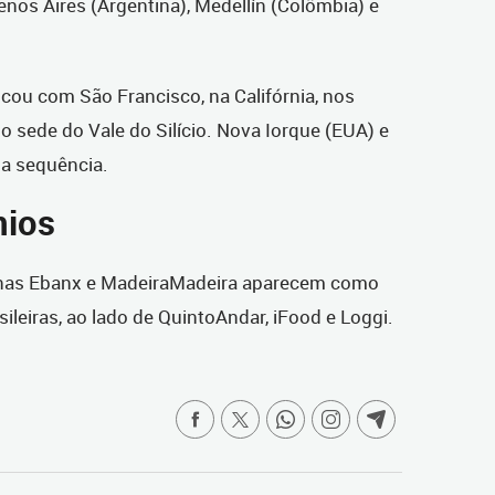
enos Aires (Argentina), Medellín (Colômbia) e
icou com São Francisco, na Califórnia, nos
 sede do Vale do Silício. Nova Iorque (EUA) e
na sequência.
nios
anas Ebanx e MadeiraMadeira aparecem como
ileiras, ao lado de QuintoAndar, iFood e Loggi.