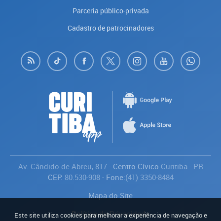
Parceria público-privada
Cadastro de patrocinadores
Av. Cândido de Abreu, 817
- Centro Cívico
Curitiba
-
PR
CEP:
80.530-908
- Fone:
(41) 3350-8484
Mapa do Site
Política de Privacidade
Este site utiliza cookies para melhorar a experiência de navegação e