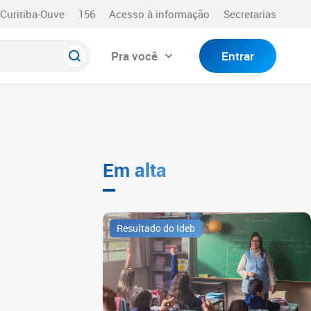
Curitiba-Ouve
156
Acesso à informação
Secretarias
Pra você
Entrar
Em alta
Resultado do Ideb