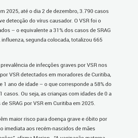
em 2025, até o dia 2 de dezembro, 3.790 casos
e detecção do vírus causador. O VSR foi o
dos – o equivalente a 31% dos casos de SRAG
 influenza, segunda colocada, totalizou 665
 a prevalência de infecções graves por VSR nos
por VSR detectados em moradores de Curitiba,
 1 ano de idade – o que corresponde a 58% do
41 casos. Ou seja, as crianças com idades de 0 a
 de SRAG por VSR em Curitiba em 2025.
êm maior risco para doença grave e óbito por
ão imediata aos recém-nascidos de mães
ações”, afirma Marion. “A vacinação materna