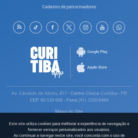
Cadastro de patrocinadores
Av. Cândido de Abreu, 817
- Centro Cívico
Curitiba
-
PR
CEP:
80.530-908
- Fone:
(41) 3350-8484
Mapa do Site
Política de Privacidade
Este site utiliza cookies para melhorar a experiência de navegação e
Avaliar
fornecer serviços personalizados aos usuários.
Ao continuar a navegar neste site, você concorda com o uso de