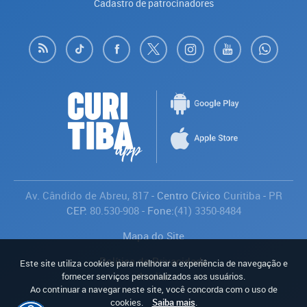
Cadastro de patrocinadores
Av. Cândido de Abreu, 817
- Centro Cívico
Curitiba
-
PR
CEP:
80.530-908
- Fone:
(41) 3350-8484
Mapa do Site
Política de Privacidade
Este site utiliza cookies para melhorar a experiência de navegação e
Avaliar
fornecer serviços personalizados aos usuários.
Ao continuar a navegar neste site, você concorda com o uso de
cookies.
Saiba mais
.