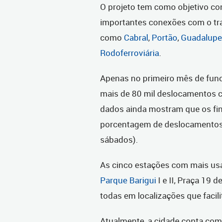
O projeto tem como objetivo co
importantes conexões com o tra
como
Cabral
,
Portão
,
Guadalupe
Rodoferroviária
.
Apenas no primeiro mês de func
mais de 80 mil deslocamentos c
dados ainda mostram que os fi
porcentagem de deslocamentos
sábados).
As cinco estações com mais usab
Parque Barigui
I e II, Praça 19 
todas em localizações que facil
Atualmente, a cidade conta com 