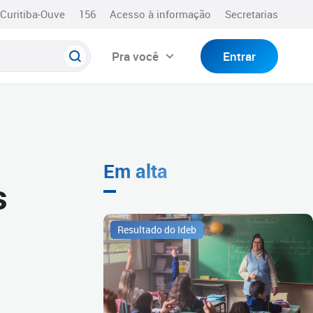
Curitiba-Ouve
156
Acesso à informação
Secretarias
Pra você
Entrar
Em alta
s
Resultado do Ideb