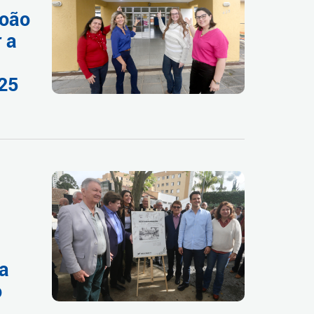
João
 a
025
ha
o