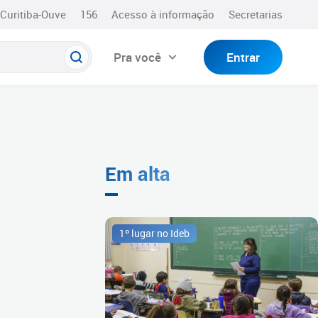
Curitiba-Ouve
156
Acesso à informação
Secretarias
Pra você
Entrar
Em alta
1º lugar no Ideb