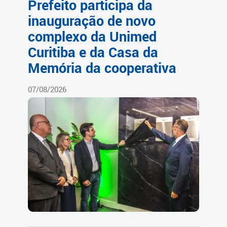
Prefeito participa da
inauguração de novo
complexo da Unimed
Curitiba e da Casa da
Memória da cooperativa
07/08/2026