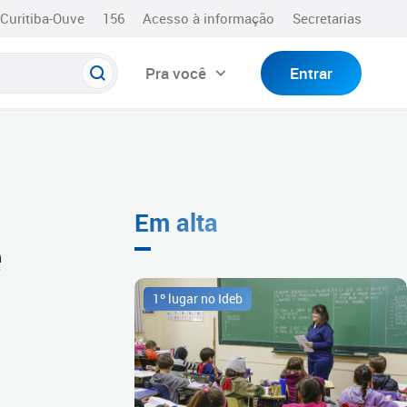
Curitiba-Ouve
156
Acesso à informação
Secretarias
Pra você
Entrar
Em alta
e
1º lugar no Ideb