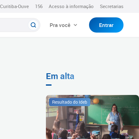
Curitiba-Ouve
156
Acesso à informação
Secretarias
Pra você
Entrar
Em alta
Resultado do Ideb