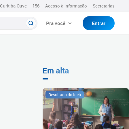
Curitiba-Ouve
156
Acesso à informação
Secretarias
Pra você
Entrar
Em alta
Resultado do Ideb