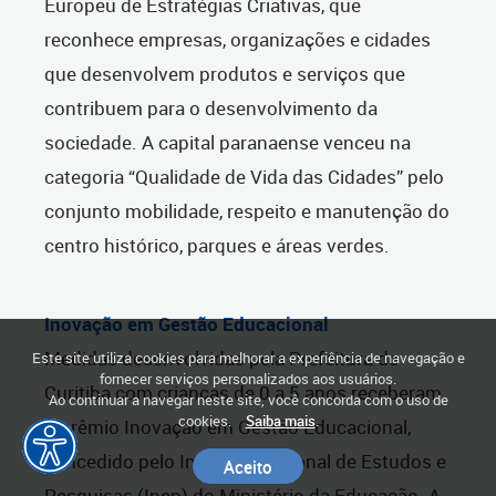
Europeu de Estratégias Criativas, que
reconhece empresas, organizações e cidades
que desenvolvem produtos e serviços que
contribuem para o desenvolvimento da
sociedade. A capital paranaense venceu na
categoria “Qualidade de Vida das Cidades” pelo
conjunto mobilidade, respeito e manutenção do
centro histórico, parques e áreas verdes.
Inovação em Gestão Educacional
Medidas desenvolvidas pela Prefeitura de
Este site utiliza cookies para melhorar a experiência de navegação e
fornecer serviços personalizados aos usuários.
Curitiba com crianças de 0 a 5 anos receberam
Ao continuar a navegar neste site, você concorda com o uso de
cookies.
Saiba mais
.
o prêmio Inovação em Gestão Educacional,
concedido pelo Instituto Nacional de Estudos e
Aceito
Pesquisas (Inep) do Ministério da Educação. A