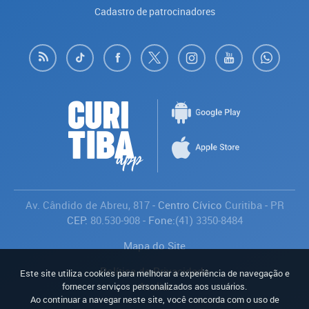
Cadastro de patrocinadores
Av. Cândido de Abreu, 817
- Centro Cívico
Curitiba
-
PR
CEP:
80.530-908
- Fone:
(41) 3350-8484
Mapa do Site
Política de Privacidade
Este site utiliza cookies para melhorar a experiência de navegação e
Avaliar
fornecer serviços personalizados aos usuários.
Ao continuar a navegar neste site, você concorda com o uso de