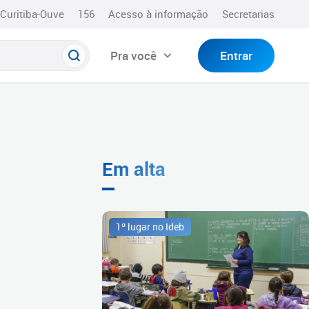
Curitiba-Ouve
156
Acesso à informação
Secretarias
Pra você
Entrar
Em alta
1º lugar no Ideb