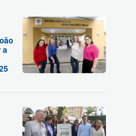
João
 a
025