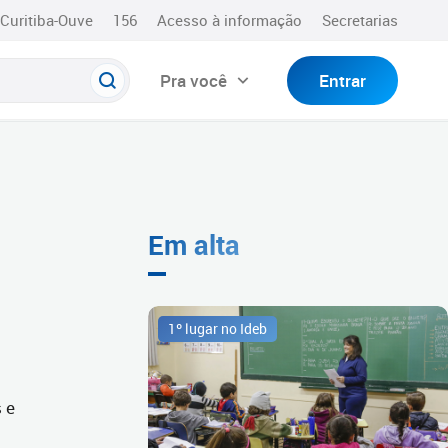
Curitiba-Ouve
156
Acesso à informação
Secretarias
Pra você
Entrar
Em alta
1º lugar no Ideb
 e