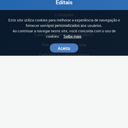
Editais
Licitações
Este site utiliza cookies para melhorar a experiência de navegação e
Chamamento público
fornecer serviços personalizados aos usuários.
Ao continuar a navegar neste site, você concorda com o uso de
Comunicado de interesse público
cookies.
Saiba mais
.
Parceria público-privada
Aceito
Cadastro de patrocinadores