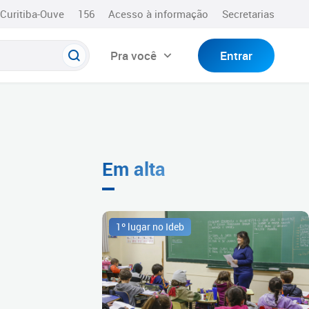
Curitiba-Ouve
156
Acesso à informação
Secretarias
Pra você
Entrar
Em alta
1º lugar no Ideb