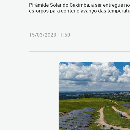
Pirâmide Solar do Caximba, a ser entregue n
esforços para conter o avanço das temperat
15/03/2023 11:50