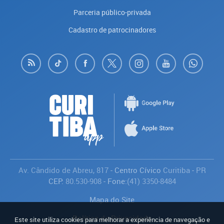
Parceria público-privada
Cadastro de patrocinadores
Av. Cândido de Abreu, 817
- Centro Cívico
Curitiba
-
PR
CEP:
80.530-908
- Fone:
(41) 3350-8484
Mapa do Site
Política de Privacidade
Este site utiliza cookies para melhorar a experiência de navegação e