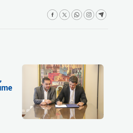
,
sume