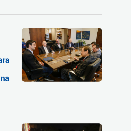
ara
ina