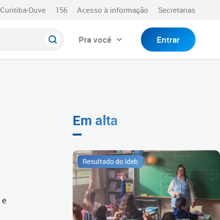
Curitiba-Ouve
156
Acesso à informação
Secretarias
Pra você
Entrar
Em alta
Resultado do Ideb
 e