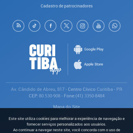
Cadastro de patrocinadores
Av. Cândido de Abreu, 817
- Centro Cívico
Curitiba
-
PR
CEP:
80.530-908
- Fone:
(41) 3350-8484
Mapa do Site
Política de Privacidade
Este site utiliza cookies para melhorar a experiência de navegação e
Avaliar
fornecer serviços personalizados aos usuários.
Ao continuar a navegar neste site, você concorda com o uso de