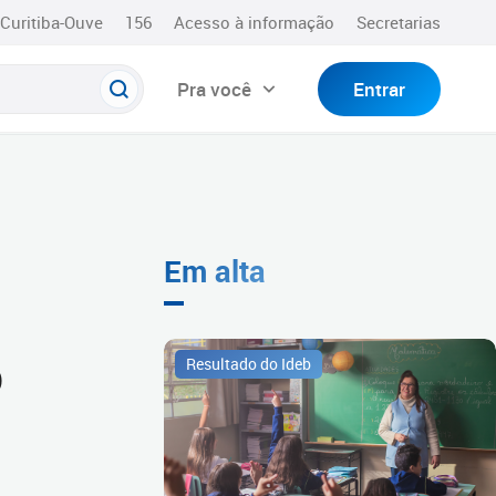
Curitiba-Ouve
156
Acesso à informação
Secretarias
Pra você
Entrar
Em alta
o
Resultado do Ideb