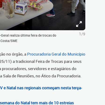
1/9
Geral realiza última feira de trocas do
uz Costa/SME
ção no órgão, a
Procuradoria Geral do Município
 (25/11) a tradicional Feira de Trocas para seus
 a procuradores, servidores e estagiários do
a Sala de Reuniões, no Ático da Procuradoria.
V e Natal nas regionais começam nesta terça-
 semana do Natal tem mais de 10 estreias