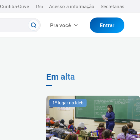
Curitiba-Ouve
156
Acesso à informação
Secretarias
Pra você
Entrar
Em alta
1º lugar no Ideb