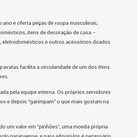
o ano e oferta peças de roupa masculinas,
 domésticos, itens de decoração de casa –
os, eletrodomésticos e outros acessórios doados
avatas facilita a circularidade de um dos itens
res.
zada pela equipe interna. Os próprios servidores
tos e depois “garimpam” o que mais gostam na
uído um valor em “pinhões”, uma moeda própria
lo paranaense, e para adquiri-los é necessário