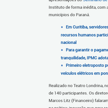
Instituto de forma inédita, com 
municípios do Paraná.
Em Curitiba, servidore
recursos humanos partic
nacional
Para garantir o pagam
tranquilidade, IPMC adot
Primeiro eletroposto p
veículos elétricos em pon
Realizado no Teatro Londrina, n
de 140 participantes. Os diretor
Marcos Litz (Financeiro) falara
na prática: inovação que gera re