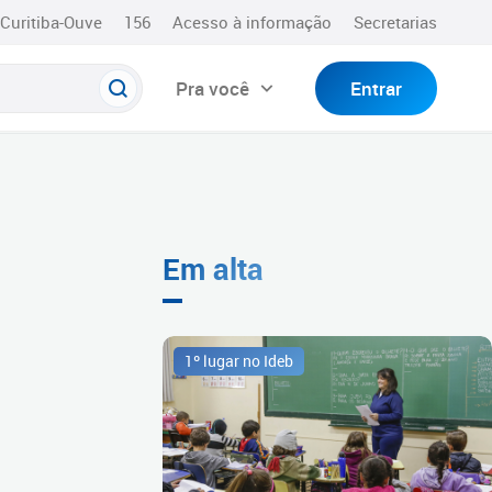
Curitiba-Ouve
156
Acesso à informação
Secretarias
Pra você
Entrar
Em alta
1º lugar no Ideb